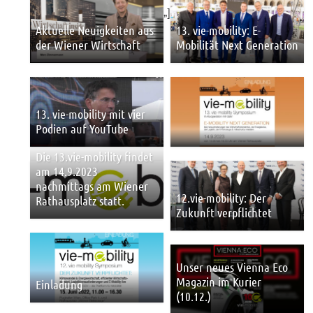
„]
Aktuelle Neuigkeiten aus
13. vie-mobility: E-
der Wiener Wirtschaft
Mobilität Next Generation
13. vie-mobility mit vier
Podien auf YouTube
Die 13.vie-mobility findet
am 14.9.2023
nachmittags am Wiener
12.vie-mobility: Der
Rathausplatz statt.
Zukunft verpflichtet
Unser neues Vienna Eco
Magazin im Kurier
Einladung
(10.12.)