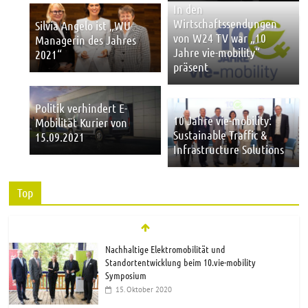
In den
Wirtschaftssendungen
Silvia Angelo ist „WU
von W24 TV war „10
Managerin des Jahres
Jahre vie-mobility“
2021“
präsent
Politik verhindert E-
10 Jahre vie-mobility:
Mobilität Kurier von
Sustainable Traffic &
15.09.2021
Infrastructure Solutions
Top
Nachhaltige Elektromobilität und
Standortentwicklung beim 10.vie-mobility
Symposium
15. Oktober 2020