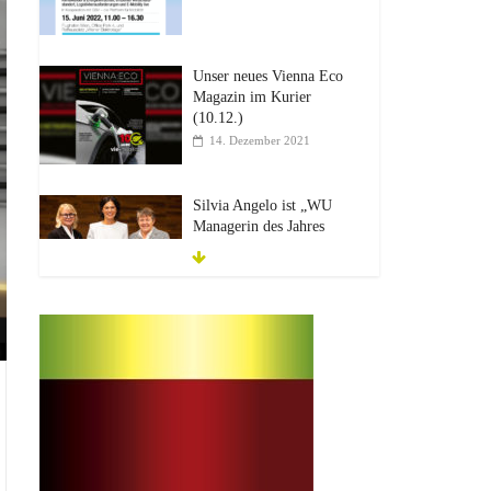
Unser neues Vienna Eco
Magazin im Kurier
(10.12.)
14. Dezember 2021
Silvia Angelo ist „WU
Managerin des Jahres
2021“
21. Oktober 2021
Allgemein
Mobility
10 Jahre vie-mobility:
13. vie-mobility: E-Mobilität Next Generatio
Sustainable Traffic &
Infrastructure Solutions
10. September 2021
10 Jahre vie-mobility
20. Juli 2021