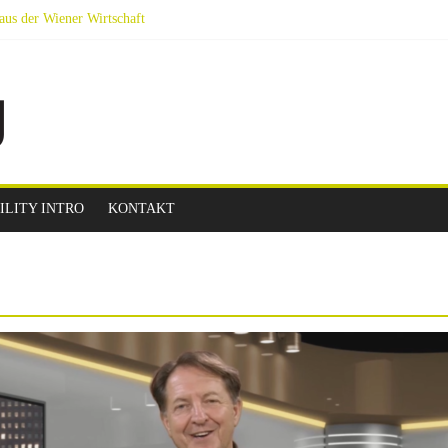
aus der Wiener Wirtschaft
obilität Next Generation
vier Podien auf YouTube
indet am 14.9.2023 nachmittags am Wiener Rathausplatz statt.
ILITY INTRO
KONTAKT