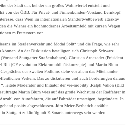
ibe der Stadt dar, bei der ein großes Wohnviertel entsteht und
tthä von der ÖBB. Für Privat- und Firmenkunden-Vorstand Bernkopf
teresse, dass Wien im internationalen Standortwettbewerb attraktiv
nden die Wiener ein hochmodernes Arbeitsumfeld mit kurzen Wegen
ionen m Praterstern vor.
leranz im Straßenverkehr und Modal Split“ und die Frage, wie sehr
n können. An der Diskussion beteiligten sich Christoph Schwarz
(Vorstand Stuttgarter Straßenbahnen), Christian Arnezeder (Präsident
Ritt (GF e-volution Elektromobilitätskonzepte) und Martin Blum
 Gespräches des zweiten Podiums stehe vor allem das Miteinander
öffentlichen Verkehr. Das zu diskutieren und auch Forderungen daraus
 “, leitete Moderator und Initiator der vie-mobility ,Ralph Vallon (Bild
beauftragte Martin Blum wies auf das große Wachstum der Radfahrer in
Anzahl von Autofahrern, die auf Fahrräder umsteigen, begründete. In
tgehend positiv abgeschlossen. Jörn Meier-Berberich erzählte
in Stuttgart zukünftig mit E-Smarts unterwegs sein werden.