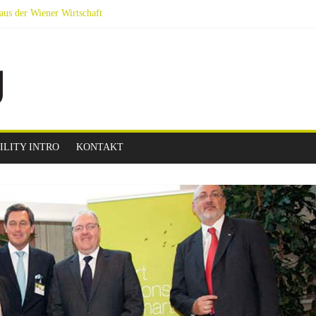
aus der Wiener Wirtschaft
obilität Next Generation
vier Podien auf YouTube
indet am 14.9.2023 nachmittags am Wiener Rathausplatz statt.
ILITY INTRO
KONTAKT