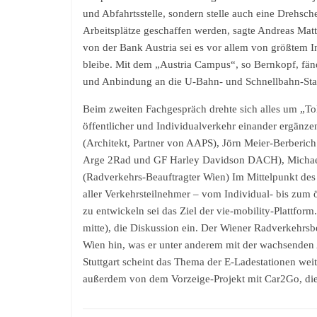
und Abfahrtsstelle, sondern stelle auch eine Drehsche
Arbeitsplätze geschaffen werden, sagte Andreas Ma
von der Bank Austria sei es vor allem von größtem In
bleibe. Mit dem „Austria Campus“, so Bernkopf, fä
und Anbindung an die U-Bahn- und Schnellbahn-Stat
Beim zweiten Fachgespräch drehte sich alles um „To
öffentlicher und Individualverkehr einander ergänze
(Architekt, Partner von AAPS), Jörn Meier-Berberich 
Arge 2Rad und GF Harley Davidson DACH), Michael 
(Radverkehrs-Beauftragter Wien) Im Mittelpunkt des
aller Verkehrsteilnehmer – vom Individual- bis zum 
zu entwickeln sei das Ziel der vie-mobility-Plattform.
mitte), die Diskussion ein. Der Wiener Radverkehrs
Wien hin, was er unter anderem mit der wachsenden 
Stuttgart scheint das Thema der E-Ladestationen wei
außerdem von dem Vorzeige-Projekt mit Car2Go, die 