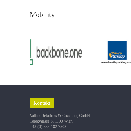
Mobility
Kontakt
Vallon Relations & Coaching GmbH
Telekygasse 3, 1190 Wien
+43 (0) 664 182 7508