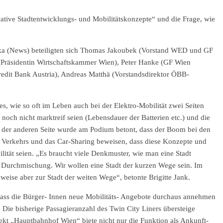
tive Stadtentwicklungs- und Mobilitätskonzepte“ und die Frage, wie
inka (News) beteiligten sich Thomas Jakoubek (Vorstand WED und GF
(Präsidentin Wirtschaftskammer Wien), Peter Hanke (GF Wien
edit Bank Austria), Andreas Matthä (Vorstandsdirektor ÖBB-
s, wie so oft im Leben auch bei der Elektro-Mobilität zwei Seiten
 noch nicht marktreif seien (Lebensdauer der Batterien etc.) und die
 der anderen Seite wurde am Podium betont, dass der Boom bei den
n Verkehrs und das Car-Sharing beweisen, dass diese Konzepte und
lität seien. „Es braucht viele Denkmuster, wie man eine Stadt
te Durchmischung. Wir wollen eine Stadt der kurzen Wege sein. Im
lweise aber zur Stadt der weiten Wege“, betonte Brigitte Jank.
dass die Bürger- Innen neue Mobilitäts- Angebote durchaus annehmen
Die bisherige Passagieranzahl des Twin City Liners übersteige
jekt „Hauptbahnhof Wien“ biete nicht nur die Funktion als Ankunft-