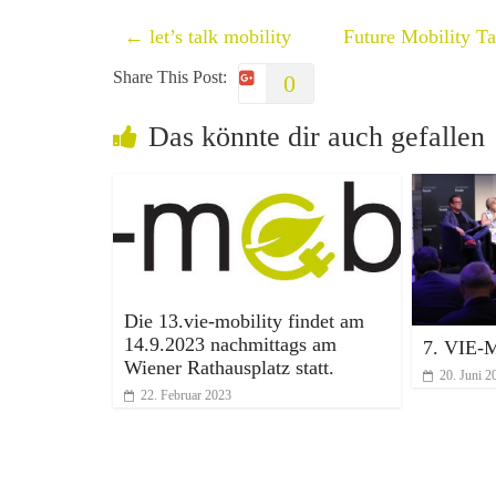
←
let’s talk mobility
Future Mobility T
Share This Post:
0
Das könnte dir auch gefallen
Die 13.vie-mobility findet am
14.9.2023 nachmittags am
7. VIE-M
Wiener Rathausplatz statt.
20. Juni 2
22. Februar 2023