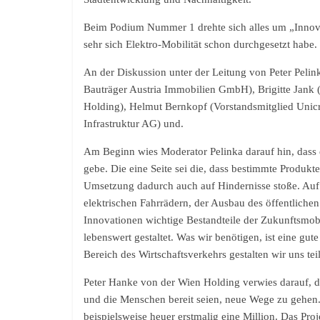
Beim Podium Nummer 1 drehte sich alles um „Innova
sehr sich Elektro-Mobilität schon durchgesetzt habe.
An der Diskussion unter der Leitung von Peter Pel
Bauträger Austria Immobilien GmbH), Brigitte Jank 
Holding), Helmut Bernkopf (Vorstandsmitglied Unicr
Infrastruktur AG) und.
Am Beginn wies Moderator Pelinka darauf hin, dass e
gebe. Die eine Seite sei die, dass bestimmte Produkte
Umsetzung dadurch auch auf Hindernisse stoße. Auf
elektrischen Fahrrädern, der Ausbau des öffentliche
Innovationen wichtige Bestandteile der Zukunftsmobi
lebenswert gestaltet. Was wir benötigen, ist eine gu
Bereich des Wirtschaftsverkehrs gestalten wir uns tei
Peter Hanke von der Wien Holding verwies darauf, 
und die Menschen bereit seien, neue Wege zu gehen. 
beispielsweise heuer erstmalig eine Million. Das Pro