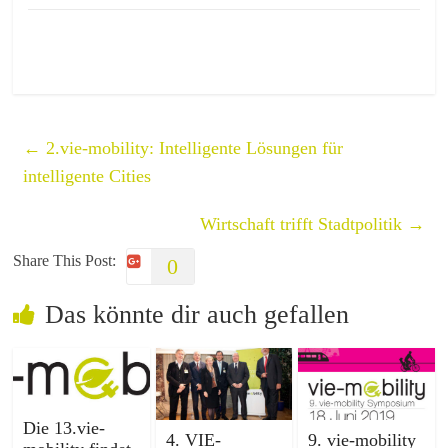
←
2.vie-mobility: Intelligente Lösungen für
intelligente Cities
Wirtschaft trifft Stadtpolitik
→
Share This Post:
0
Das könnte dir auch gefallen
Die 13.vie-
4. VIE-
9. vie-mobility