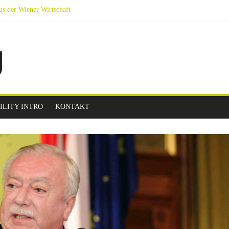
us der Wiener Wirtschaft
bilität Next Generation
ier Podien auf YouTube
ndet am 14.9.2023 nachmittags am Wiener Rathausplatz statt.
ILITY INTRO
KONTAKT